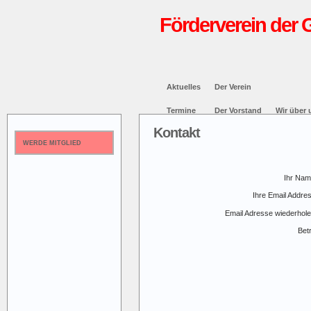
Förderverein der 
Aktuelles
Der Verein
Termine
Der Vorstand
Wir über 
Kontakt
WERDE MITGLIED
Ihr Nam
Ihre Email Addre
Email Adresse wiederhole
Betr